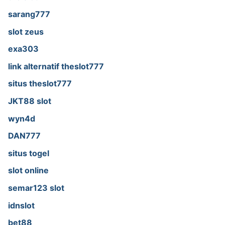
sarang777
slot zeus
exa303
link alternatif theslot777
situs theslot777
JKT88 slot
wyn4d
DAN777
situs togel
slot online
semar123 slot
idnslot
bet88