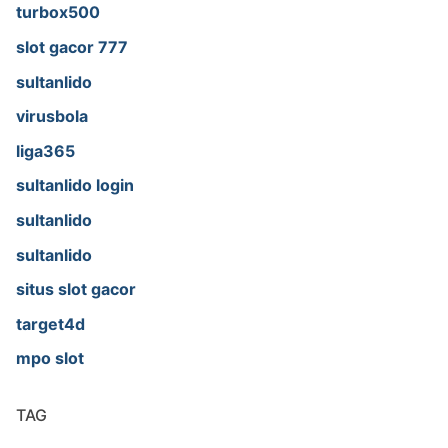
turbox500
slot gacor 777
sultanlido
virusbola
liga365
sultanlido login
sultanlido
sultanlido
situs slot gacor
target4d
mpo slot
TAG