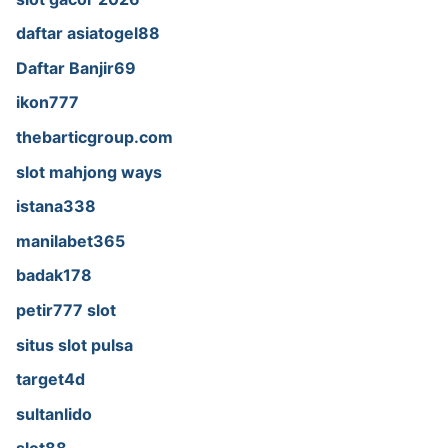
daftar asiatogel88
Daftar Banjir69
ikon777
thebarticgroup.com
slot mahjong ways
istana338
manilabet365
badak178
petir777 slot
situs slot pulsa
target4d
sultanlido