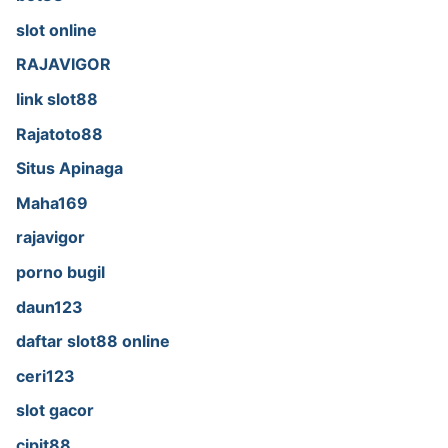
slot online
RAJAVIGOR
link slot88
Rajatoto88
Situs Apinaga
Maha169
rajavigor
porno bugil
daun123
daftar slot88 online
ceri123
slot gacor
cipit88