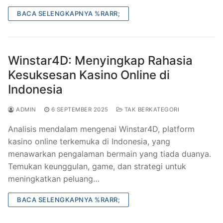
BACA SELENGKAPNYA %RARR;
Winstar4D: Menyingkap Rahasia
Kesuksesan Kasino Online di
Indonesia
ADMIN
6 SEPTEMBER 2025
TAK BERKATEGORI
Analisis mendalam mengenai Winstar4D, platform
kasino online terkemuka di Indonesia, yang
menawarkan pengalaman bermain yang tiada duanya.
Temukan keunggulan, game, dan strategi untuk
meningkatkan peluang…
BACA SELENGKAPNYA %RARR;