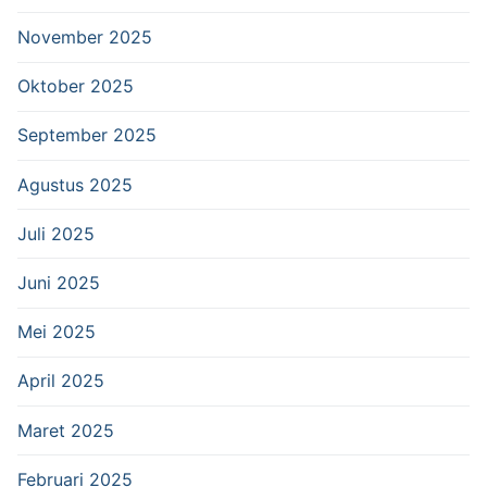
November 2025
Oktober 2025
September 2025
Agustus 2025
Juli 2025
Juni 2025
Mei 2025
April 2025
Maret 2025
Februari 2025