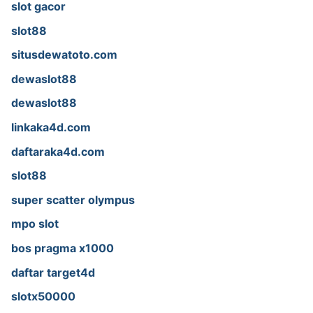
slot gacor
slot88
situsdewatoto.com
dewaslot88
dewaslot88
linkaka4d.com
daftaraka4d.com
slot88
super scatter olympus
mpo slot
bos pragma x1000
daftar target4d
slotx50000