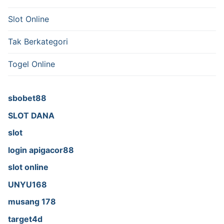
Slot Online
Tak Berkategori
Togel Online
sbobet88
SLOT DANA
slot
login apigacor88
slot online
UNYU168
musang 178
target4d