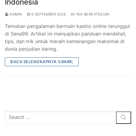
Indonesia
ADMIN
6 SEPTEMBER 2025
TAK BERKATEGORI
Temukan pengalaman bermain kasino online terunggul
di Sena99. Artikel ini menyajikan panduan mendetail,
tips, dan trik untuk meraih kemenangan maksimal di
dunia perjudian daring.
BACA SELENGKAPNYA %RARR;
Cari: