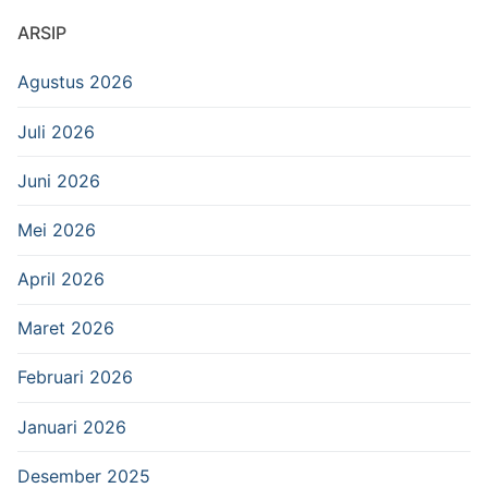
ARSIP
Agustus 2026
Juli 2026
Juni 2026
Mei 2026
April 2026
Maret 2026
Februari 2026
Januari 2026
Desember 2025