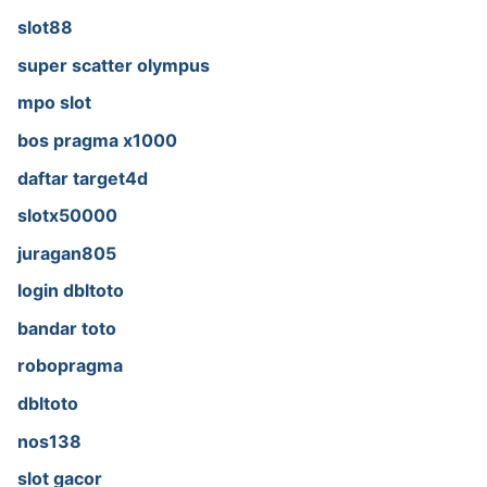
slot88
super scatter olympus
mpo slot
bos pragma x1000
daftar target4d
slotx50000
juragan805
login dbltoto
bandar toto
robopragma
dbltoto
nos138
slot gacor