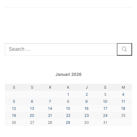
Cari:
Januari 2026
S
S
R
K
J
S
M
1
2
3
4
5
6
7
8
9
10
11
12
13
14
15
16
17
18
19
20
21
22
23
24
25
26
27
28
29
30
31