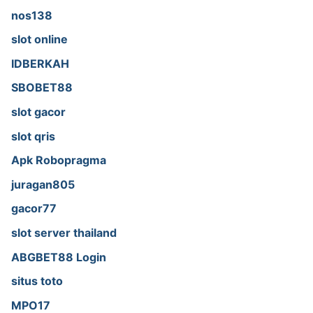
nos138
slot online
IDBERKAH
SBOBET88
slot gacor
slot qris
Apk Robopragma
juragan805
gacor77
slot server thailand
ABGBET88 Login
situs toto
MPO17