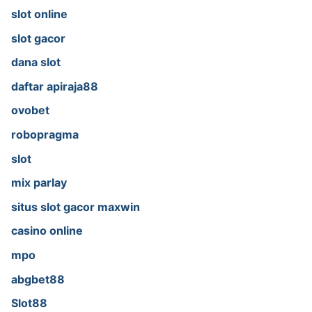
slot online
slot gacor
dana slot
daftar apiraja88
ovobet
robopragma
slot
mix parlay
situs slot gacor maxwin
casino online
mpo
abgbet88
Slot88