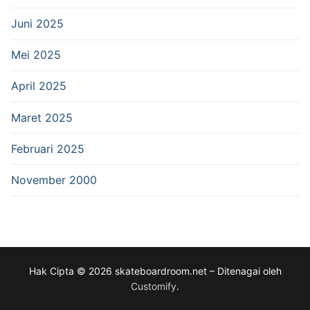
Juni 2025
Mei 2025
April 2025
Maret 2025
Februari 2025
November 2000
Hak Cipta © 2026 skateboardroom.net – Ditenagai oleh
Customify
.