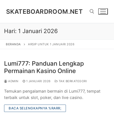
Lompat
ke
SKATEBOARDROOM.NET
konten
Hari:
1 Januari 2026
Cari:
BERANDA
ARSIP UNTUK 1 JANUARI 2026
Lumi777: Panduan Lengkap
Permainan Kasino Online
ADMIN
1 JANUARI 2026
TAK BERKATEGORI
Temukan pengalaman bermain di Lumi777, tempat
terbaik untuk slot, poker, dan live casino.
BACA SELENGKAPNYA %RARR;