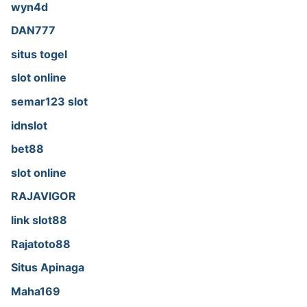
wyn4d
DAN777
situs togel
slot online
semar123 slot
idnslot
bet88
slot online
RAJAVIGOR
link slot88
Rajatoto88
Situs Apinaga
Maha169