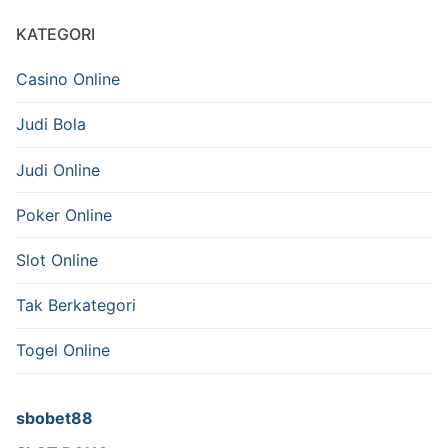
KATEGORI
Casino Online
Judi Bola
Judi Online
Poker Online
Slot Online
Tak Berkategori
Togel Online
sbobet88