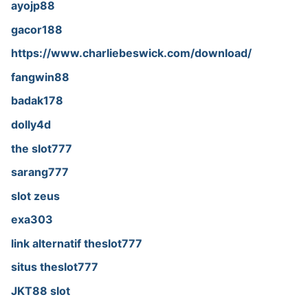
ayojp88
gacor188
https://www.charliebeswick.com/download/
fangwin88
badak178
dolly4d
the slot777
sarang777
slot zeus
exa303
link alternatif theslot777
situs theslot777
JKT88 slot