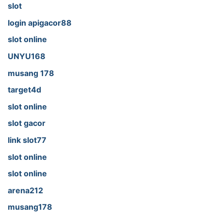
slot
login apigacor88
slot online
UNYU168
musang 178
target4d
slot online
slot gacor
link slot77
slot online
slot online
arena212
musang178