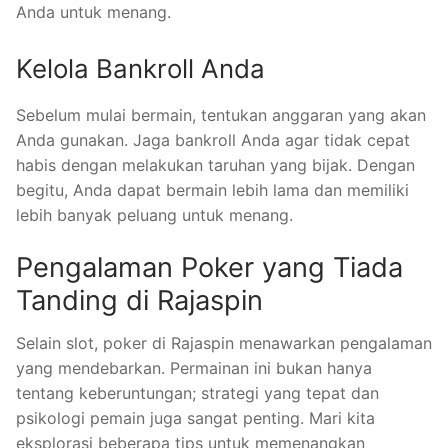
Anda untuk menang.
Kelola Bankroll Anda
Sebelum mulai bermain, tentukan anggaran yang akan
Anda gunakan. Jaga bankroll Anda agar tidak cepat
habis dengan melakukan taruhan yang bijak. Dengan
begitu, Anda dapat bermain lebih lama dan memiliki
lebih banyak peluang untuk menang.
Pengalaman Poker yang Tiada
Tanding di Rajaspin
Selain slot, poker di Rajaspin menawarkan pengalaman
yang mendebarkan. Permainan ini bukan hanya
tentang keberuntungan; strategi yang tepat dan
psikologi pemain juga sangat penting. Mari kita
eksplorasi beberapa tips untuk memenangkan