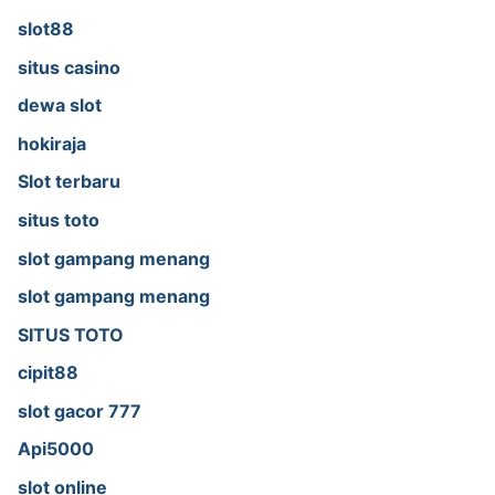
slot88
situs casino
dewa slot
hokiraja
Slot terbaru
situs toto
slot gampang menang
slot gampang menang
SITUS TOTO
cipit88
slot gacor 777
Api5000
slot online