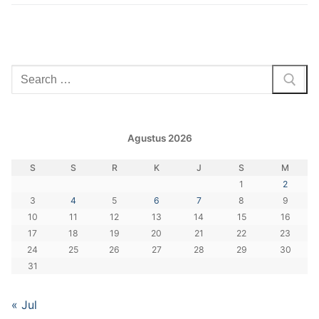
Cari:
Agustus 2026
S
S
R
K
J
S
M
1
2
3
4
5
6
7
8
9
10
11
12
13
14
15
16
17
18
19
20
21
22
23
24
25
26
27
28
29
30
31
« Jul