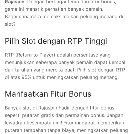
Rajaspin
. Dengan berbagai tema dan fitur bonus,
game ini menarik perhatian banyak pemain.
Bagaimana cara memaksimalkan peluang menang di
slot?
Pilih Slot dengan RTP Tinggi
RTP (Return to Player) adalah persentase yang
menunjukkan seberapa banyak pemain dapat kembali
dari taruhan yang mereka buat. Pilih slot dengan RTP
di atas 95% untuk meningkatkan peluang menang.
Manfaatkan Fitur Bonus
Banyak slot di Rajaspin hadir dengan fitur bonus,
seperti putaran gratis dan permainan bonus. Jangan
lewatkan kesempatan ini! Fitur ini dapat memberikan
putaran tambahan tanpa biaya, meningkatkan peluang