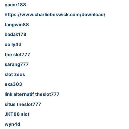
gacor188
https://www.charliebeswick.com/download/
fangwin88
badak178
dolly4d
the slot777
sarang777
slot zeus
exa303
link alternatif theslot777
situs theslot777
JKT88 slot
wyn4d