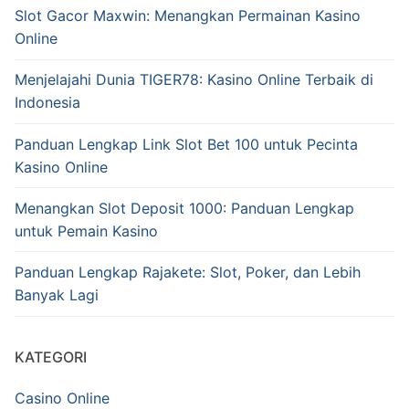
Slot Gacor Maxwin: Menangkan Permainan Kasino
Online
Menjelajahi Dunia TIGER78: Kasino Online Terbaik di
Indonesia
Panduan Lengkap Link Slot Bet 100 untuk Pecinta
Kasino Online
Menangkan Slot Deposit 1000: Panduan Lengkap
untuk Pemain Kasino
Panduan Lengkap Rajakete: Slot, Poker, dan Lebih
Banyak Lagi
KATEGORI
Casino Online