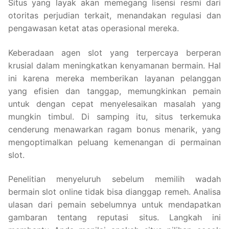
Situs yang layak akan memegang lisensi resmi dari
otoritas perjudian terkait, menandakan regulasi dan
pengawasan ketat atas operasional mereka.
Keberadaan agen slot yang terpercaya berperan
krusial dalam meningkatkan kenyamanan bermain. Hal
ini karena mereka memberikan layanan pelanggan
yang efisien dan tanggap, memungkinkan pemain
untuk dengan cepat menyelesaikan masalah yang
mungkin timbul. Di samping itu, situs terkemuka
cenderung menawarkan ragam bonus menarik, yang
mengoptimalkan peluang kemenangan di permainan
slot.
Penelitian menyeluruh sebelum memilih wadah
bermain slot online tidak bisa dianggap remeh. Analisa
ulasan dari pemain sebelumnya untuk mendapatkan
gambaran tentang reputasi situs. Langkah ini