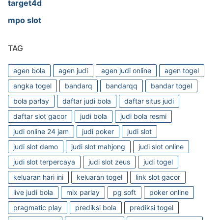
target4d
mpo slot
TAG
agen bola
agen judi
agen judi online
agen togel
angka togel
bandarq
bandarqq
bandar togel
bola parlay
daftar judi bola
daftar situs judi
daftar slot gacor
judi bola
judi bola resmi
judi online 24 jam
judi poker
judi slot
judi slot demo
judi slot mahjong
judi slot online
judi slot terpercaya
judi slot zeus
judi togel
keluaran hari ini
keluaran togel
link slot gacor
live judi bola
mix parlay
pg soft
poker online
pragmatic play
prediksi bola
prediksi togel