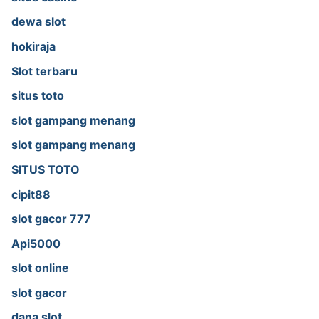
dewa slot
hokiraja
Slot terbaru
situs toto
slot gampang menang
slot gampang menang
SITUS TOTO
cipit88
slot gacor 777
Api5000
slot online
slot gacor
dana slot