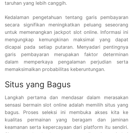
taruhan yang lebih canggih.
Kedalaman pengetahuan tentang garis pembayaran
secara signifikan meningkatkan peluang seseorang
untuk memenangkan jackpot slot online. Informasi ini
mengungkap kemungkinan maksimal yang dapat
dicapai pada setiap putaran. Menyadari pentingnya
garis pembayaran merupakan faktor determinan
dalam memperkaya pengalaman perjudian serta
memaksimalkan probabilitas keberuntungan.
Situs yang Bagus
Langkah pertama dan mendasar dalam merasakan
sensasi bermain slot online adalah memilih situs yang
bagus. Proses seleksi ini membuka akses kita ke
kualitas permainan yang beragam dan jaminan
keamanan serta kepercayaan dari platform itu sendiri.